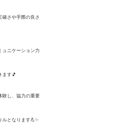
正確さや手際の良さ
ミュニケーション力
ます🎵
体験し、協力の重要
ルとなります💪✨