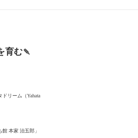
育む🍡
ーム（Yahata
館 本家 治五郎」