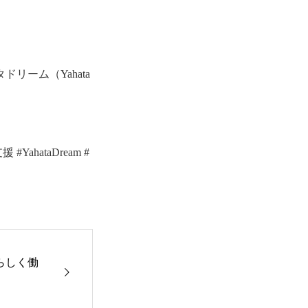
ーム（Yahata
hataDream #
らしく働