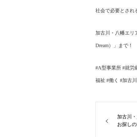
社会で必要とされ
加古川・八幡エリア
Dream）」まで！
#A型事業所 #就労継
福祉 #働く #加古川
加古川・
お探しの