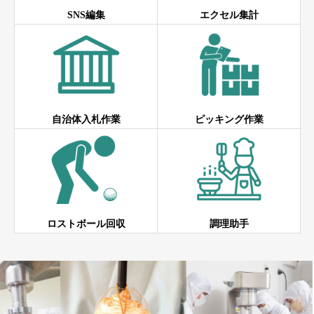
SNS編集
エクセル集計
自治体入札作業
ピッキング作業
ロストボール回収
調理助手