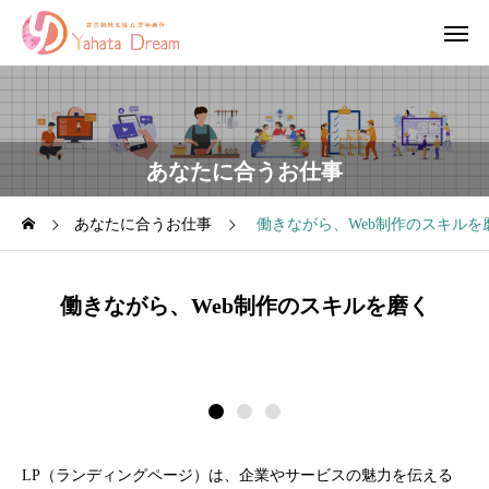
あなたに合うお仕事
あなたに合うお仕事
働きながら、Web制作のスキルを
働きながら、Web制作のスキルを磨く
LP（ランディングページ）は、企業やサービスの魅力を伝える